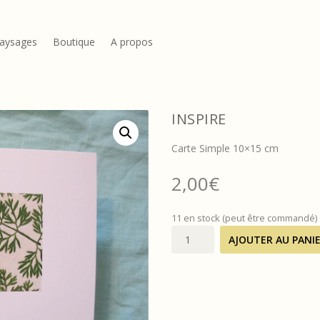
aysages
Boutique
A propos
INSPIRE
Carte Simple 10×15 cm
2,00
€
11 en stock (peut être commandé)
quantité
AJOUTER AU PANI
de
INSPIRE