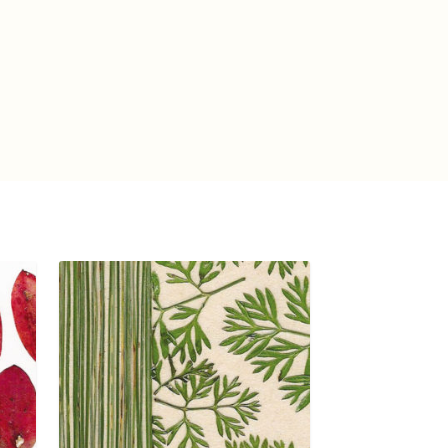
a
t
i
v
e
: